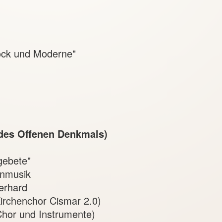
arock und Moderne"
 des Offenen Denkmals)
gebete"
enmusik
Gerhard
Kirchenchor Cismar 2.0)
Chor und Instrumente)